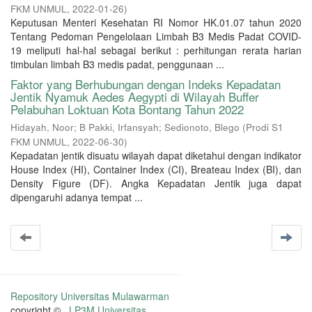
FKM UNMUL
,
2022-01-26
)
Keputusan Menteri Kesehatan RI Nomor HK.01.07 tahun 2020
Tentang Pedoman Pengelolaan Limbah B3 Medis Padat COVID-
19 meliputi hal-hal sebagai berikut : perhitungan rerata harian
timbulan limbah B3 medis padat, penggunaan ...
Faktor yang Berhubungan dengan Indeks Kepadatan
Jentik Nyamuk Aedes Aegypti di Wilayah Buffer
Pelabuhan Loktuan Kota Bontang Tahun 2022
Hidayah, Noor
;
B Pakki, Irfansyah
;
Sedionoto, Blego
(
Prodi S1
FKM UNMUL
,
2022-06-30
)
Kepadatan jentik disuatu wilayah dapat diketahui dengan indikator
House Index (HI), Container Index (CI), Breateau Index (BI), dan
Density Figure (DF). Angka Kepadatan Jentik juga dapat
dipengaruhi adanya tempat ...
Repository Universitas Mulawarman
copyright ©
LP3M Universitas