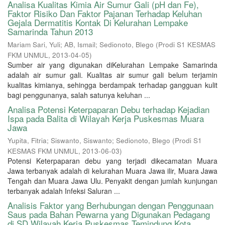
Analisa Kualitas Kimia Air Sumur Gali (pH dan Fe),
Faktor Risiko Dan Faktor Pajanan Terhadap Keluhan
Gejala Dermatitis Kontak Di Kelurahan Lempake
Samarinda Tahun 2013
Mariam Sari, Yuli
;
AB, Ismail
;
Sedionoto, Blego
(
Prodi S1 KESMAS
FKM UNMUL
,
2013-04-05
)
Sumber air yang digunakan diKelurahan Lempake Samarinda
adalah air sumur gali. Kualitas air sumur gali belum terjamin
kualitas kimianya, sehingga berdampak terhadap gangguan kulit
bagi penggunanya, salah satunya keluhan ...
Analisa Potensi Keterpaparan Debu terhadap Kejadian
Ispa pada Balita di Wilayah Kerja Puskesmas Muara
Jawa
Yupita, Fitria
;
Siswanto, Siswanto
;
Sedionoto, Blego
(
Prodi S1
KESMAS FKM UNMUL
,
2013-06-03
)
Potensi Keterpaparan debu yang terjadi dikecamatan Muara
Jawa terbanyak adalah di kelurahan Muara Jawa ilir, Muara Jawa
Tengah dan Muara Jawa Ulu. Penyakit dengan jumlah kunjungan
terbanyak adalah Infeksi Saluran ...
Analisis Faktor yang Berhubungan dengan Penggunaan
Saus pada Bahan Pewarna yang Digunakan Pedagang
di SD Wilayah Kerja Puskesmas Temindung Kota