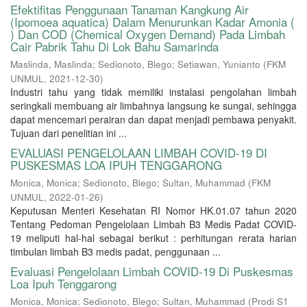
Efektifitas Penggunaan Tanaman Kangkung Air
(Ipomoea aquatica) Dalam Menurunkan Kadar Amonia (
) Dan COD (Chemical Oxygen Demand) Pada Limbah
Cair Pabrik Tahu Di Lok Bahu Samarinda
Maslinda, Maslinda
;
Sedionoto, Blego
;
Setiawan, Yunianto
(
FKM
UNMUL
,
2021-12-30
)
Industri tahu yang tidak memiliki instalasi pengolahan limbah
seringkali membuang air limbahnya langsung ke sungai, sehingga
dapat mencemari perairan dan dapat menjadi pembawa penyakit.
Tujuan dari penelitian ini ...
EVALUASI PENGELOLAAN LIMBAH COVID-19 DI
PUSKESMAS LOA IPUH TENGGARONG
Monica, Monica
;
Sedionoto, Blego
;
Sultan, Muhammad
(
FKM
UNMUL
,
2022-01-26
)
Keputusan Menteri Kesehatan RI Nomor HK.01.07 tahun 2020
Tentang Pedoman Pengelolaan Limbah B3 Medis Padat COVID-
19 meliputi hal-hal sebagai berikut : perhitungan rerata harian
timbulan limbah B3 medis padat, penggunaan ...
Evaluasi Pengelolaan Limbah COVID-19 Di Puskesmas
Loa Ipuh Tenggarong
Monica, Monica
;
Sedionoto, Blego
;
Sultan, Muhammad
(
Prodi S1