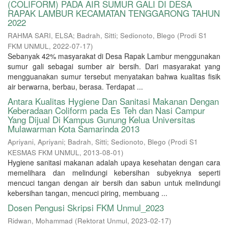
(COLIFORM) PADA AIR SUMUR GALI DI DESA
RAPAK LAMBUR KECAMATAN TENGGARONG TAHUN
2022
RAHMA SARI, ELSA
;
Badrah, Sitti
;
Sedionoto, Blego
(
Prodi S1
FKM UNMUL
,
2022-07-17
)
Sebanyak 42% masyarakat di Desa Rapak Lambur menggunakan
sumur gali sebagai sumber air bersih. Dari masyarakat yang
mengguanakan sumur tersebut menyatakan bahwa kualitas fisik
air berwarna, berbau, berasa. Terdapat ...
Antara Kualitas Hygiene Dan Sanitasi Makanan Dengan
Keberadaan Coliform pada Es Teh dan Nasi Campur
Yang Dijual Di Kampus Gunung Kelua Universitas
Mulawarman Kota Samarinda 2013
Apriyani, Apriyani
;
Badrah, Sitti
;
Sedionoto, Blego
(
Prodi S1
KESMAS FKM UNMUL
,
2013-08-01
)
Hygiene sanitasi makanan adalah upaya kesehatan dengan cara
memelihara dan melindungi kebersihan subyeknya seperti
mencuci tangan dengan air bersih dan sabun untuk melindungi
kebersihan tangan, mencuci piring, membuang ...
Dosen Pengusi Skripsi FKM Unmul_2023
Ridwan, Mohammad
(
Rektorat Unmul
,
2023-02-17
)