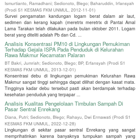
Ismurtianto, Ramadhani
;
Sedionoto, Blego
;
Baharuddin, Irfansyah
(
Prodi S1 KESMAS FKM UNMUL
,
2012-11-01
)
Survei pengamatan kandungan logam berat dalam air laut,
sedimen dan kerang kapah (meretrix meretrix di Pantai Amal
Lama Tarakan telah dilakukan pada bulan oktober 2011. Logam
berat yang diteliti adalah Pb dan Cd. ...
Analisis Konsentrasi PM10 di Lingkungan Pemukiman
Terhadap Gejala ISPA Pada Penduduk di Kelurahan
Rawa Makmur Kecamatan Palaran
BT Bakri, Jumriah
;
Sedionoto, Blego
;
BP, Erfansyah
(
Prodi S1
KESMAS FKM UNMUL
,
2013-12-01
)
Konsentrasi debu di lingkungan pemukiman Kelurahan Rawa
Makmur sangat tinggi sehingga dapat dilihat dengan kasat mata.
Tingginya kadar debu tersebut pasti akan berdampak terhadap
kesehatan penduduk yang terpapar ...
Analisis Kualitas Pengelolaan Timbulan Sampah Di
Pasar Sentral Enrekang
Diana, Putri
;
Sedionoto, Blego
;
Rahayu, Dwi Ermawati
(
Prodi S1
KESMAS FKM UNMUL
,
2022-12-28
)
Lingkungan di sekitar pasar sentral Enrekang yang sangat
memprihatinkan karena banyaknya tumpukan sampah yang