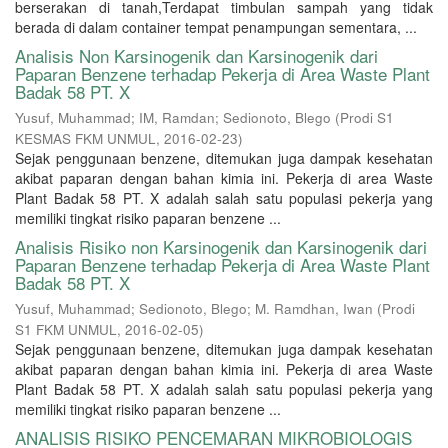
berserakan di tanah,Terdapat timbulan sampah yang tidak
berada di dalam container tempat penampungan sementara, ...
Analisis Non Karsinogenik dan Karsinogenik dari
Paparan Benzene terhadap Pekerja di Area Waste Plant
Badak 58 PT. X
Yusuf, Muhammad
;
IM, Ramdan
;
Sedionoto, Blego
(
Prodi S1
KESMAS FKM UNMUL
,
2016-02-23
)
Sejak penggunaan benzene, ditemukan juga dampak kesehatan
akibat paparan dengan bahan kimia ini. Pekerja di area Waste
Plant Badak 58 PT. X adalah salah satu populasi pekerja yang
memiliki tingkat risiko paparan benzene ...
Analisis Risiko non Karsinogenik dan Karsinogenik dari
Paparan Benzene terhadap Pekerja di Area Waste Plant
Badak 58 PT. X
Yusuf, Muhammad
;
Sedionoto, Blego
;
M. Ramdhan, Iwan
(
Prodi
S1 FKM UNMUL
,
2016-02-05
)
Sejak penggunaan benzene, ditemukan juga dampak kesehatan
akibat paparan dengan bahan kimia ini. Pekerja di area Waste
Plant Badak 58 PT. X adalah salah satu populasi pekerja yang
memiliki tingkat risiko paparan benzene ...
ANALISIS RISIKO PENCEMARAN MIKROBIOLOGIS