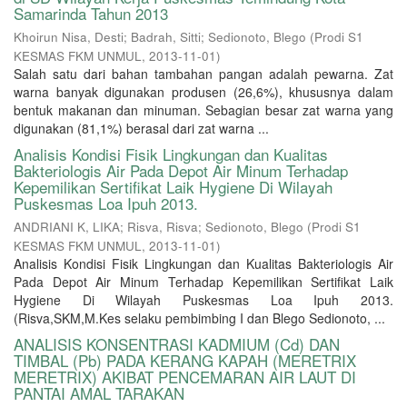
Samarinda Tahun 2013
Khoirun Nisa, Desti
;
Badrah, Sitti
;
Sedionoto, Blego
(
Prodi S1
KESMAS FKM UNMUL
,
2013-11-01
)
Salah satu dari bahan tambahan pangan adalah pewarna. Zat
warna banyak digunakan produsen (26,6%), khususnya dalam
bentuk makanan dan minuman. Sebagian besar zat warna yang
digunakan (81,1%) berasal dari zat warna ...
Analisis Kondisi Fisik Lingkungan dan Kualitas
Bakteriologis Air Pada Depot Air Minum Terhadap
Kepemilikan Sertifikat Laik Hygiene Di Wilayah
Puskesmas Loa Ipuh 2013.
ANDRIANI K, LIKA
;
Risva, Risva
;
Sedionoto, Blego
(
Prodi S1
KESMAS FKM UNMUL
,
2013-11-01
)
Analisis Kondisi Fisik Lingkungan dan Kualitas Bakteriologis Air
Pada Depot Air Minum Terhadap Kepemilikan Sertifikat Laik
Hygiene Di Wilayah Puskesmas Loa Ipuh 2013.
(Risva,SKM,M.Kes selaku pembimbing I dan Blego Sedionoto, ...
ANALISIS KONSENTRASI KADMIUM (Cd) DAN
TIMBAL (Pb) PADA KERANG KAPAH (MERETRIX
MERETRIX) AKIBAT PENCEMARAN AIR LAUT DI
PANTAI AMAL TARAKAN