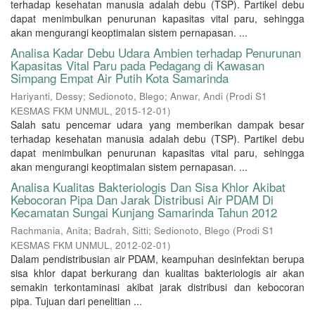
terhadap kesehatan manusia adalah debu (TSP). Partikel debu
dapat menimbulkan penurunan kapasitas vital paru, sehingga
akan mengurangi keoptimalan sistem pernapasan. ...
Analisa Kadar Debu Udara Ambien terhadap Penurunan
Kapasitas Vital Paru pada Pedagang di Kawasan
Simpang Empat Air Putih Kota Samarinda
Hariyanti, Dessy
;
Sedionoto, Blego
;
Anwar, Andi
(
Prodi S1
KESMAS FKM UNMUL
,
2015-12-01
)
Salah satu pencemar udara yang memberikan dampak besar
terhadap kesehatan manusia adalah debu (TSP). Partikel debu
dapat menimbulkan penurunan kapasitas vital paru, sehingga
akan mengurangi keoptimalan sistem pernapasan. ...
Analisa Kualitas Bakteriologis Dan Sisa Khlor Akibat
Kebocoran Pipa Dan Jarak Distribusi Air PDAM Di
Kecamatan Sungai Kunjang Samarinda Tahun 2012
Rachmania, Anita
;
Badrah, Sitti
;
Sedionoto, Blego
(
Prodi S1
KESMAS FKM UNMUL
,
2012-02-01
)
Dalam pendistribusian air PDAM, keampuhan desinfektan berupa
sisa khlor dapat berkurang dan kualitas bakteriologis air akan
semakin terkontaminasi akibat jarak distribusi dan kebocoran
pipa. Tujuan dari penelitian ...