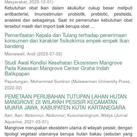
Masyarakat
,
2023-12-01
)
Kebutuhan obat ikan dalam akukultur cukup besar meliputi
antibacterial, imunostimulan probiotik, prebiotic, pestisida,
anastesi dan sebagainya. Saat ini pemenuhan kebutuhan obat
tersebut masih dari import baik berupa obat ...
Pemanfaatan Kepala dan Tulang terhadap penerimaan
konsumen dan karakter fisikokimia empek-empek ikan
bandeng
Mismawati, Andi
(
2023-07-02
)
Studi Awal Kondisi Kesehatan Ekosistem Mangrove
Pada Kawasan Mangrove Center Graha Indah
Balikpapan
Paputungan, Mohammad Sumiran
(
Mulawarman University Press
,
2022-02
)
PEMETAAN PERUBAHAN TUTUPAN LAHAN HUTAN
MANGROVE DI WILAYAH PESISIR KECAMATAN
MUARA JAWA, KABUPATEN KUTAI KARTANEGARA
Aan, Aan
;
Abdunnur, Abdunnur
;
Kusumaningrum, Widya
(
Jurnal
Aquarine
,
2021-03-01
)
Mangrove merupakan ekosistem utama di wilayah pesisir, dengan
tipologi vegetasi utamanya berupa hutan bakau (sebutan yang