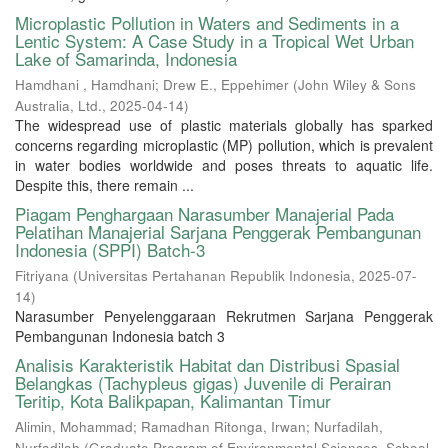
Microplastic Pollution in Waters and Sediments in a
Lentic System: A Case Study in a Tropical Wet Urban
Lake of Samarinda, Indonesia
Hamdhani , Hamdhani
;
Drew E., Eppehimer
(
John Wiley & Sons
Australia, Ltd.
,
2025-04-14
)
The widespread use of plastic materials globally has sparked
concerns regarding microplastic (MP) pollution, which is prevalent
in water bodies worldwide and poses threats to aquatic life.
Despite this, there remain ...
Piagam Penghargaan Narasumber Manajerial Pada
Pelatihan Manajerial Sarjana Penggerak Pembangunan
Indonesia (SPPI) Batch-3
Fitriyana
(
Universitas Pertahanan Republik Indonesia
,
2025-07-
14
)
Narasumber Penyelenggaraan Rekrutmen Sarjana Penggerak
Pembangunan Indonesia batch 3
Analisis Karakteristik Habitat dan Distribusi Spasial
Belangkas (Tachypleus gigas) Juvenile di Perairan
Teritip, Kota Balikpapan, Kalimantan Timur
Alimin, Mohammad
;
Ramadhan Ritonga, Irwan
;
Nurfadilah,
Nurfadilah
(
Graduate Program of Environmental Sciences, School