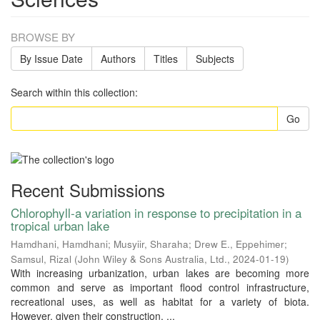
BROWSE BY
By Issue Date
Authors
Titles
Subjects
Search within this collection:
Go
Recent Submissions
Chlorophyll‐a variation in response to precipitation in a
tropical urban lake
Hamdhani, Hamdhani
;
Musyiir, Sharaha
;
Drew E., Eppehimer
;
Samsul, Rizal
(
John Wiley & Sons Australia, Ltd.
,
2024-01-19
)
With increasing urbanization, urban lakes are becoming more
common and serve as important flood control infrastructure,
recreational uses, as well as habitat for a variety of biota.
However, given their construction, ...