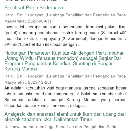
Sertifikat Paten Sederhana
Hardi, Esti Handayani
(
Lembaga Penelitian dan Pengabdian Pada
Masyarakat
,
2023-06-05
)
Invensi ini merupakan suatu pembuatan formulasi pakan ikan
(peIlet) dengan penambahan ekstrlk terung asam (S. feroxl 400
mq/L dan ekstrak lempuyang (2. Zerumbet) dengan konsentrasi
2A0 mq/t. pe1Iet ikan ini dibuat dengan ...
Hubungan Parameter Kualitas Air dengan Pertumbuhan
Udang Windu (Penaeus monodon) sebagai BagianDari
Program Penghambat Kejadian Stunting di Sungai
Karang Mumus
Hardi, Esti Handayani
(
Lembaga Penelitian dan Pengabdian Pada
Masyarakat
,
2023-12-20
)
Air adalah kebutuhan vital bagi manusia karena sebagian besar
tubuh manusia terdiri dari komponen ini. Salah satu sumber air di
Samarinda adalah di sungai Karang Mumus yang pernah
dilaporkan dalam kondisi tercemar, diduga ...
Analgesic dan anastesi alami untuk ikan dan udang dari
ekstrak tanaman lokal Kalimantan Timur
Unknown author
(
Lembaga Penelitian dan Pengabdian Pada