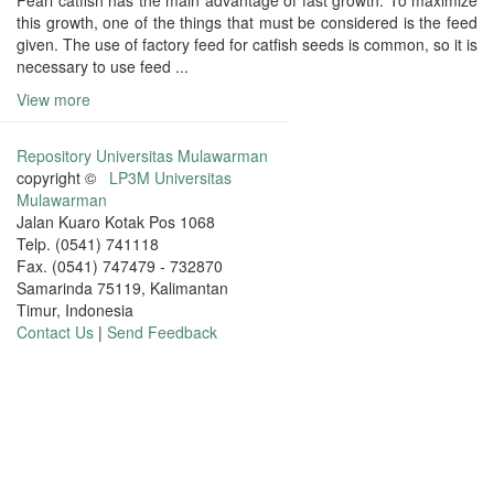
Pearl catfish has the main advantage of fast growth. To maximize
this growth, one of the things that must be considered is the feed
given. The use of factory feed for catfish seeds is common, so it is
necessary to use feed ...
View more
Repository Universitas Mulawarman
copyright ©
LP3M Universitas
Mulawarman
Jalan Kuaro Kotak Pos 1068
Telp. (0541) 741118
Fax. (0541) 747479 - 732870
Samarinda 75119, Kalimantan
Timur, Indonesia
Contact Us
|
Send Feedback