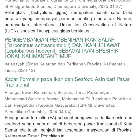
of Postgraduate Studies, Diponegoro University
,
2025-01-27
)
Belangkas (Tachypleus gigas) merupakan salah satu biota
perairan yang mempunyai peranan penting diperairan. Namun,
berdasarkan International Union for Conservation of Nature
(IUCN), spesies Tachypleus gigas berstatus ...
PENGEMBANGAN PEMBENIHAN IKAN SALAP
(Barbonimus schwanenfeldii) DAN IKAN JELAWAT
(Leptobarbus hoevenii) SEBAGAI IKAN SPESIFIK
LOKAL KALIMANTAN TIMUR
Isriansyah
(
Dinas Kelautan dan Perikanan Provinsi Kalimantan
Timur
,
2024-12
)
Kadar Formalin pada Ikan dan Seafood Asin dari Pasar
Tradisional
Ritonga, Irwan Ramadhan
;
Suryana, Irma
;
Paputungan,
Mohammad Sumiran
;
Arwadi, Mohammad Tri
(
Lembaga Penelitian
Dan Pengabdian Kepada Masyarakat (LPPM) Universitas
Pendidikan Ganesha
,
2024-04-04
)
Penggunaan formalin (FA) sebagai pengawet pada ikan asin dan
seafood yang umum dijual di beberapa pasar tradisional di Kota
Samarinda telah menjadi isu kesehatan masyarakat di Provinsi
Kalimantan Timur. Penelitian ini ...