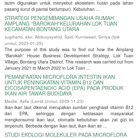
lazim digunakan untuk menyebut ekosistem hutan pada lahan
pasang surut di pantai berlumpur). Kebutuhan ...
STRATEGI PENGEMBANGAN USAHA RUMAH
AMPLANG “BAROKAH”KELURAHAN LOK TUAN
KECAMATAN BONTANG UTARA
sugiharto, eko
;
Abdusysyahid, Said
;
Kurniawati, Sintya
(
fpik
unmul
,
2023-01-25
)
The purpose of this study was to find out how the Amplang
”Barokah” House Business Development Strategy, Lok Tuan
Village, Bontang Utara District. This research was carried out from
January 2021 to March 2022 in Lok Tuan ...
PEMANFAATAN MICROFLORA INTESTIN IKAN
UNTUK PENINGKATAN VITAMIN B12 DAN
EICOSAPENTAENOIC ACID (EPA) PADA PRODUK
IKAN AIR TAWAR BUDIDAYA
Maidie, Asfie
(
Lemlit Unmul
,
2009-11-23
)
Ikan-ikan laut dikenal merupakan sumber penghasil vitamin B12
dan EPA, sehingga dengan kebiasaan masyarakat
mengkonsumsi ikan laut, otomatis kebutuhan akan zat gizi ini
terpenuhi. Berbeda dengan ikan laut, ikan-ikan air ...
STUDI EKOLOGI MOLEKULER PADA MICROFLORA