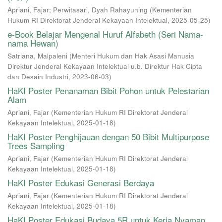
Apriani, Fajar
;
Perwitasari, Dyah Rahayuning
(
Kementerian
Hukum RI Direktorat Jenderal Kekayaan Intelektual
,
2025-05-25
)
e-Book Belajar Mengenal Huruf Alfabeth (Seri Nama-
nama Hewan)
Satriana, Malpaleni
(
Menteri Hukum dan Hak Asasi Manusia
Direktur Jenderal Kekayaan Intelektual u.b. Direktur Hak Cipta
dan Desain Industri
,
2023-06-03
)
HaKI Poster Penanaman Bibit Pohon untuk Pelestarian
Alam
Apriani, Fajar
(
Kementerian Hukum RI Direktorat Jenderal
Kekayaan Intelektual
,
2025-01-18
)
HaKI Poster Penghijauan dengan 50 Bibit Multipurpose
Trees Sampling
Apriani, Fajar
(
Kementerian Hukum RI Direktorat Jenderal
Kekayaan Intelektual
,
2025-01-18
)
HaKI Poster Edukasi Generasi Berdaya
Apriani, Fajar
(
Kementerian Hukum RI Direktorat Jenderal
Kekayaan Intelektual
,
2025-01-18
)
HaKI Poster Edukasi Budaya 5R untuk Kerja Nyaman