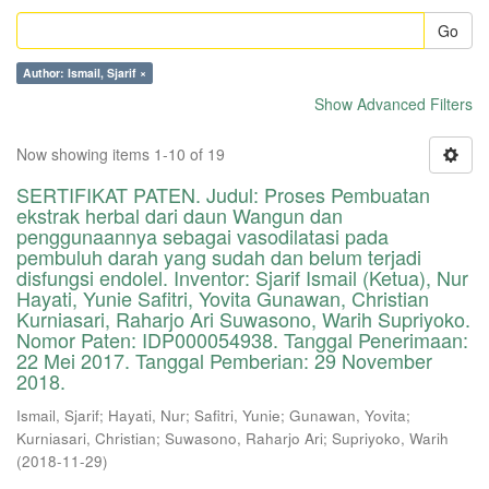
Go
Author: Ismail, Sjarif ×
Show Advanced Filters
Now showing items 1-10 of 19
SERTIFIKAT PATEN. Judul: Proses Pembuatan
ekstrak herbal dari daun Wangun dan
penggunaannya sebagai vasodilatasi pada
pembuluh darah yang sudah dan belum terjadi
disfungsi endolel. Inventor: Sjarif Ismail (Ketua), Nur
Hayati, Yunie Safitri, Yovita Gunawan, Christian
Kurniasari, Raharjo Ari Suwasono, Warih Supriyoko.
Nomor Paten: IDP000054938. Tanggal Penerimaan:
22 Mei 2017. Tanggal Pemberian: 29 November
2018.
Ismail, Sjarif
;
Hayati, Nur
;
Safitri, Yunie
;
Gunawan, Yovita
;
Kurniasari, Christian
;
Suwasono, Raharjo Ari
;
Supriyoko, Warih
(
2018-11-29
)