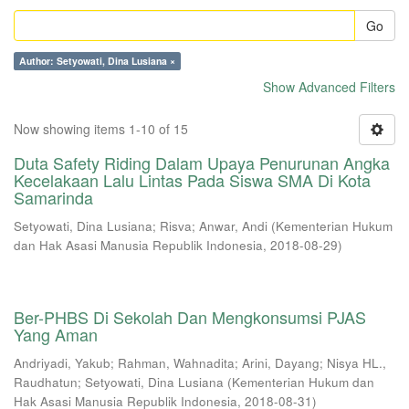
Go
Author: Setyowati, Dina Lusiana ×
Show Advanced Filters
Now showing items 1-10 of 15
Duta Safety Riding Dalam Upaya Penurunan Angka
Kecelakaan Lalu Lintas Pada Siswa SMA Di Kota
Samarinda
Setyowati, Dina Lusiana
;
Risva
;
Anwar, Andi
(
Kementerian Hukum
dan Hak Asasi Manusia Republik Indonesia
,
2018-08-29
)
Ber-PHBS Di Sekolah Dan Mengkonsumsi PJAS
Yang Aman
Andriyadi, Yakub
;
Rahman, Wahnadita
;
Arini, Dayang
;
Nisya HL.,
Raudhatun
;
Setyowati, Dina Lusiana
(
Kementerian Hukum dan
Hak Asasi Manusia Republik Indonesia
,
2018-08-31
)