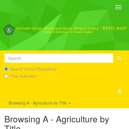
Toggl
navig
Search Unmul Repository
This Collection
Browsing A - Agriculture by Title
Browsing A - Agriculture by
Title