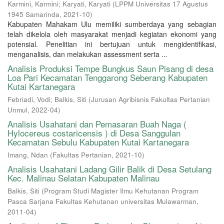
Karmini, Karmini
;
Karyati, Karyati
(
LPPM Universitas 17 Agustus
1945 Samarinda
,
2021-10
)
Kabupaten Mahakam Ulu memiliki sumberdaya yang sebagian
telah dikelola oleh masyarakat menjadi kegiatan ekonomi yang
potensial. Penelitian ini bertujuan untuk mengidentifikasi,
menganalisis, dan melakukan assessment serta ...
Analisis Produksi Tempe Bungkus Saun Pisang di desa
Loa Pari Kecamatan Tenggarong Seberang Kabupaten
Kutai Kartanegara
Febriadi, Vodi
;
Balkis, Siti
(
Jurusan Agribisnis Fakultas Pertanian
Unmul
,
2022-04
)
Analisis Usahatani dan Pemasaran Buah Naga (
Hylocereus costaricensis ) di Desa Sanggulan
Kecamatan Sebulu Kabupaten Kutai Kartanegara
Imang, Ndan
(
Fakultas Pertanian
,
2021-10
)
Analisis Usahatani Ladang Gilir Balik di Desa Setulang
Kec. Malinau Selatan Kabupaten Malinau
Balkis, Siti
(
Program Studi Magister Ilmu Kehutanan Program
Pasca Sarjana Fakultas Kehutanan universitas Mulawarman
,
2011-04
)