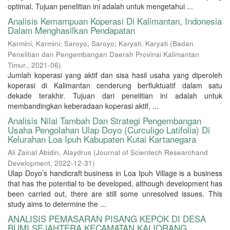
optimal. Tujuan penelitian ini adalah untuk mengetahui ...
Analisis Kemampuan Koperasi Di Kalimantan, Indonesia
Dalam Menghasilkan Pendapatan
Karmini, Karmini
;
Saroyo, Saroyo
;
Karyati, Karyati
(
Badan
Penelitian dan Pengembangan Daerah Provinsi Kalimantan
Timur.
,
2021-06
)
Jumlah koperasi yang aktif dan sisa hasil usaha yang diperoleh
koperasi di Kalimantan cenderung berfluktuatif dalam satu
dekade terakhir. Tujuan dari penelitian ini adalah untuk
membandingkan keberadaan koperasi aktif, ...
Analisis Nilai Tambah Dan Strategi Pengembangan
Usaha Pengolahan Ulap Doyo (Curculigo Latifolia) Di
Kelurahan Loa Ipuh Kabupaten Kutai Kartanegara
Ali Zainal Abidin, Alaydrus
(
Journal of Scientech Researchand
Development
,
2022-12-31
)
Ulap Doyo’s handicraft business in Loa Ipuh Village is a business
that has the potential to be developed, although development has
been carried out, there are still some unresolved issues. This
study aims to determine the ...
ANALISIS PEMASARAN PISANG KEPOK DI DESA
BUMI SEJAHTERA KECAMATAN KALIORANG