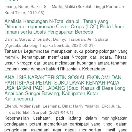
Imang, Ndan
;
Balkis, Siti
;
Maliki, Maliki
(
Sekolah Tinggi Pertanian
Kutai Timur
,
2019-06
)
Analisis Kandungan N-Total dan pH Tanah yang
Ditanami Leguminosae Cover Crops (LCC) Pada Umur
Tanam serta Dosis Pengapuran Berbeda
Darma, Surya
;
Dhonanto, Donny
;
Hasibuan, Arif Sahata
(
Agroekoteknologi Tropika Lembab
,
2022-02-01
)
Tanaman Leguminosae merupakan suku polong-polongan yang
memiliki kemampuan memfiksasi Nitrogen dari udara. Fiksasi
unsur Nitrogen dari udara melibatkan hubungan antara tanaman
Leguminosae dengan bakteri Rhizobium. Keberadaan ...
ANALISIS KARAKTERISTIK SOSIAL EKONOMI DAN
PARTISIPASI PETANI SUKU DAYAK KENYAH PADA
USAHATANI PADI LADANG (Studi Kasus di Desa Long
Anai dan Sungai Bawang, Kabupaten Kutai
Kartanegara)
Effendi, Midiansyah
;
Lesmana, Dina
;
Harry Yulianto, Eko
;
Juita,
Firda
;
Nurfilah, Saripah
(
2021-04-01
)
Keberhasilan usahatani padi ladang dalam meningkatkan
pendapatan petani memerlukan partisipasi yang tinggi dalam
pengelolaan usahatani agar dapat memberikan hasil yang