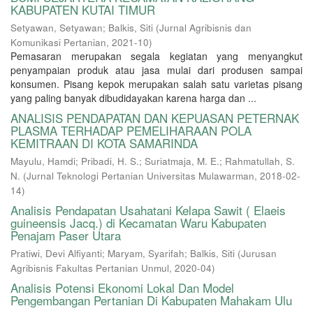
KABUPATEN KUTAI TIMUR
Setyawan, Setyawan
;
Balkis, Siti
(
Jurnal Agribisnis dan
Komunikasi Pertanian
,
2021-10
)
Pemasaran merupakan segala kegiatan yang menyangkut
penyampaian produk atau jasa mulai dari produsen sampai
konsumen. Pisang kepok merupakan salah satu varietas pisang
yang paling banyak dibudidayakan karena harga dan ...
ANALISIS PENDAPATAN DAN KEPUASAN PETERNAK
PLASMA TERHADAP PEMELIHARAAN POLA
KEMITRAAN DI KOTA SAMARINDA
Mayulu, Hamdi
;
Pribadi, H. S.
;
Suriatmaja, M. E.
;
Rahmatullah, S.
N.
(
Jurnal Teknologi Pertanian Universitas Mulawarman
,
2018-02-
14
)
Analisis Pendapatan Usahatani Kelapa Sawit ( Elaeis
guineensis Jacq.) di Kecamatan Waru Kabupaten
Penajam Paser Utara
Pratiwi, Devi Alfiyanti
;
Maryam, Syarifah
;
Balkis, Siti
(
Jurusan
Agribisnis Fakultas Pertanian Unmul
,
2020-04
)
Analisis Potensi Ekonomi Lokal Dan Model
Pengembangan Pertanian Di Kabupaten Mahakam Ulu