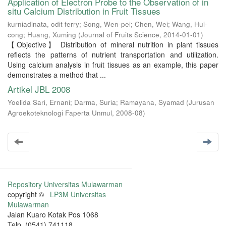
Application of Electron Probe to the Observation of in
situ Calcium Distribution in Fruit Tissues
kurniadinata, odit ferry
;
Song, Wen-pei
;
Chen, Wei
;
Wang, Hui-
cong
;
Huang, Xuming
(
Journal of Fruits Science
,
2014-01-01
)
【Objective】 Distribution of mineral nutrition in plant tissues
reflects the patterns of nutrient transportation and utilization.
Using calcium analysis in fruit tissues as an example, this paper
demonstrates a method that ...
Artikel JBL 2008
Yoelida Sari, Ernani
;
Darma, Suria
;
Ramayana, Syamad
(
Jurusan
Agroekoteknologi Faperta Unmul
,
2008-08
)
Repository Universitas Mulawarman
copyright ©
LP3M Universitas
Mulawarman
Jalan Kuaro Kotak Pos 1068
Telp. (0541) 741118