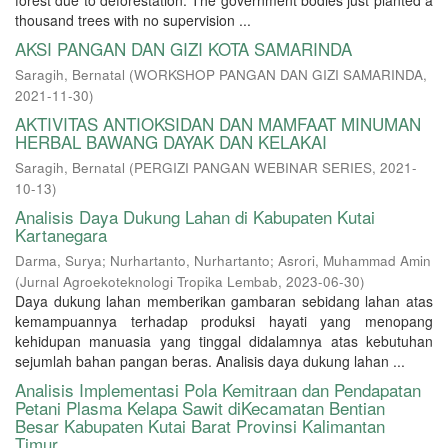
forest due to deforestation. The government bodies just planted a
thousand trees with no supervision ...
AKSI PANGAN DAN GIZI KOTA SAMARINDA
Saragih, Bernatal
(
WORKSHOP PANGAN DAN GIZI SAMARINDA
,
2021-11-30
)
AKTIVITAS ANTIOKSIDAN DAN MAMFAAT MINUMAN
HERBAL BAWANG DAYAK DAN KELAKAI
Saragih, Bernatal
(
PERGIZI PANGAN WEBINAR SERIES
,
2021-
10-13
)
Analisis Daya Dukung Lahan di Kabupaten Kutai
Kartanegara
Darma, Surya
;
Nurhartanto, Nurhartanto
;
Asrori, Muhammad Amin
(
Jurnal Agroekoteknologi Tropika Lembab
,
2023-06-30
)
Daya dukung lahan memberikan gambaran sebidang lahan atas
kemampuannya terhadap produksi hayati yang menopang
kehidupan manuasia yang tinggal didalamnya atas kebutuhan
sejumlah bahan pangan beras. Analisis daya dukung lahan ...
Analisis Implementasi Pola Kemitraan dan Pendapatan
Petani Plasma Kelapa Sawit diKecamatan Bentian
Besar Kabupaten Kutai Barat Provinsi Kalimantan
Timur.