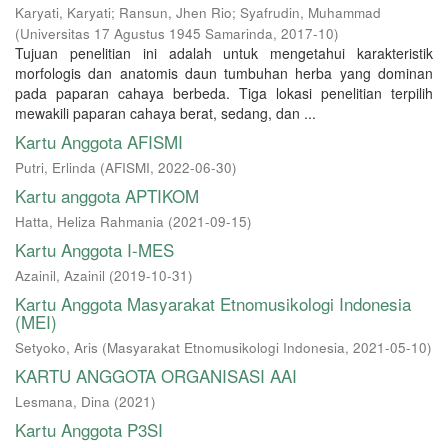
Karyati, Karyati
;
Ransun, Jhen Rio
;
Syafrudin, Muhammad
(
Universitas 17 Agustus 1945 Samarinda
,
2017-10
)
Tujuan penelitian ini adalah untuk mengetahui karakteristik
morfologis dan anatomis daun tumbuhan herba yang dominan
pada paparan cahaya berbeda. Tiga lokasi penelitian terpilih
mewakili paparan cahaya berat, sedang, dan ...
Kartu Anggota AFISMI
Putri, Erlinda
(
AFISMI
,
2022-06-30
)
Kartu anggota APTIKOM
Hatta, Heliza Rahmania
(
2021-09-15
)
Kartu Anggota I-MES
Azainil, Azainil
(
2019-10-31
)
Kartu Anggota Masyarakat Etnomusikologi Indonesia
(MEI)
Setyoko, Aris
(
Masyarakat Etnomusikologi Indonesia
,
2021-05-10
)
KARTU ANGGOTA ORGANISASI AAI
Lesmana, Dina
(
2021
)
Kartu Anggota P3SI