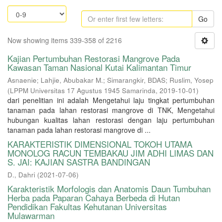
Go
Now showing items 339-358 of 2216
Kajian Pertumbuhan Restorasi Mangrove Pada
Kawasan Taman Nasional Kutai Kalimantan Timur
Asnaenie
;
Lahjie, Abubakar M.
;
Simarangkir, BDAS
;
Ruslim, Yosep
(
LPPM Universitas 17 Agustus 1945 Samarinda
,
2019-10-01
)
dari penelitian ini adalah Mengetahui laju tingkat pertumbuhan
tanaman pada lahan restorasi mangrove di TNK, Mengetahui
hubungan kualitas lahan restorasi dengan laju pertumbuhan
tanaman pada lahan restorasi mangrove di ...
KARAKTERISTIK DIMENSIONAL TOKOH UTAMA
MONOLOG RACUN TEMBAKAU JIM ADHI LIMAS DAN
S. JAI: KAJIAN SASTRA BANDINGAN
D., Dahri
(
2021-07-06
)
Karakteristik Morfologis dan Anatomis Daun Tumbuhan
Herba pada Paparan Cahaya Berbeda di Hutan
Pendidikan Fakultas Kehutanan Universitas
Mulawarman