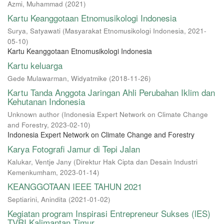
Azmi, Muhammad
(
2021
)
Kartu Keanggotaan Etnomusikologi Indonesia
Surya, Satyawati
(
Masyarakat Etnomusikologi Indonesia
,
2021-
05-10
)
Kartu Keanggotaan Etnomusikologi Indonesia
Kartu keluarga
Gede Mulawarman, Widyatmike
(
2018-11-26
)
Kartu Tanda Anggota Jaringan Ahli Perubahan Iklim dan
Kehutanan Indonesia
Unknown author
(
Indonesia Expert Network on Climate Change
and Forestry
,
2023-02-10
)
Indonesia Expert Network on Climate Change and Forestry
Karya Fotografi Jamur di Tepi Jalan
Kalukar, Ventje Jany
(
Direktur Hak Cipta dan Desain Industri
Kemenkumham
,
2023-01-14
)
KEANGGOTAAN IEEE TAHUN 2021
Septiarini, Anindita
(
2021-01-02
)
Kegiatan program Inspirasi Entrepreneur Sukses (lES)
TVRI Kalimantan Timur