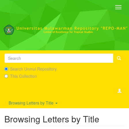
Toggl
navig
Search Unmul Repository
This Collection
Browsing Letters by Title
Browsing Letters by Title