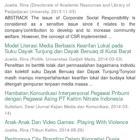
Juwita, Rina
(
Directorate of Academic Resources and Library of
Padjadjaran University
,
2013-11-03
)
ABSTRACK The issue of Corporate Social Responsibility is
considered as a sensitive issue since it relates to the
company’contribution to develop and to increase community
welfare. However, the concept of CSR implemented ...
Model Literasi Media Berbasis Kearifan Lokal pada
Suku Dayak Tunjung dan Dayak Benuaq di Kutai Barat
Juwita, Rina
(
Politik, Universitas Gadjah Mada
,
2014-03-03
)
Penelitian ini bertitik tolak dari permasalahan bagaimana individu
dan kolektif suku Dayak Benuaq dan Dayak Tunjung/Tonyooi
masih mampu mempertahankan kearifan lokal dan budaya lokal
ditengah gempuran terpaan media massa ...
Hambatan Komunikasi Interpersonal Pegawai Pribumi
dengan Pegawai Asing PT Kaltim Nitrate Indonesia
Sulistiani, Dewi
(
Jurnal Kajian Media dan Komunikasi
,
2014-03-
14
)
Anak-Anak Dan Video Games: Playing With Violence
Juwita, Rina
(
Tribun Kaltim
,
2014-08-26
)
Pentingnya City Branding Dalam Kompetisi Dunia