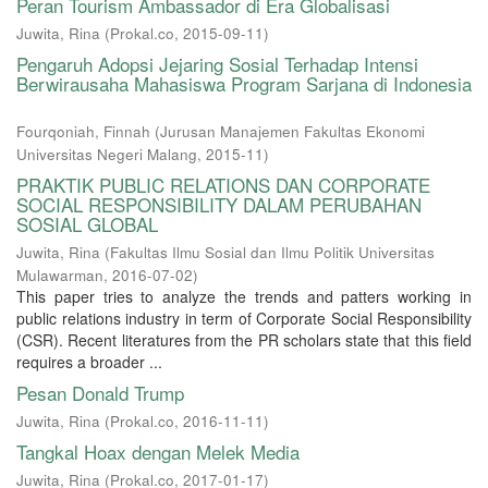
Peran Tourism Ambassador di Era Globalisasi
Juwita, Rina
(
Prokal.co
,
2015-09-11
)
Pengaruh Adopsi Jejaring Sosial Terhadap Intensi
Berwirausaha Mahasiswa Program Sarjana di Indonesia
Fourqoniah, Finnah
(
Jurusan Manajemen Fakultas Ekonomi
Universitas Negeri Malang
,
2015-11
)
PRAKTIK PUBLIC RELATIONS DAN CORPORATE
SOCIAL RESPONSIBILITY DALAM PERUBAHAN
SOSIAL GLOBAL
Juwita, Rina
(
Fakultas Ilmu Sosial dan Ilmu Politik Universitas
Mulawarman
,
2016-07-02
)
This paper tries to analyze the trends and patters working in
public relations industry in term of Corporate Social Responsibility
(CSR). Recent literatures from the PR scholars state that this field
requires a broader ...
Pesan Donald Trump
Juwita, Rina
(
Prokal.co
,
2016-11-11
)
Tangkal Hoax dengan Melek Media
Juwita, Rina
(
Prokal.co
,
2017-01-17
)