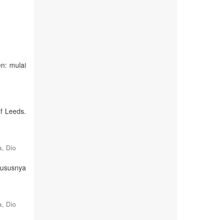
n: mulai
of Leeds.
, Dio
hususnya
, Dio