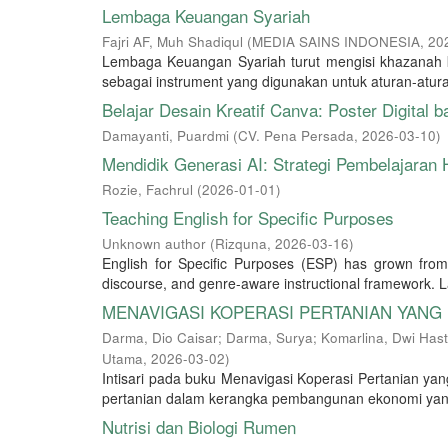
Lembaga Keuangan Syariah
Fajri AF, Muh Shadiqul
(
MEDIA SAINS INDONESIA
,
20
Lembaga Keuangan Syariah turut mengisi khazanah 
sebagai instrument yang digunakan untuk aturan-atura
Belajar Desain Kreatif Canva: Poster Digital
Damayanti, Puardmi
(
CV. Pena Persada
,
2026-03-10
)
Mendidik Generasi AI: Strategi Pembelajaran H
Rozie, Fachrul
(
2026-01-01
)
Teaching English for Specific Purposes
Unknown author
(
Rizquna
,
2026-03-16
)
English for Specific Purposes (ESP) has grown from 
discourse, and genre-aware instructional framework. La
MENAVIGASI KOPERASI PERTANIAN YANG
Darma, Dio Caisar
;
Darma, Surya
;
Komarlina, Dwi Hastu
Utama
,
2026-03-02
)
Intisari pada buku Menavigasi Koperasi Pertanian yang
pertanian dalam kerangka pembangunan ekonomi yang in
Nutrisi dan Biologi Rumen