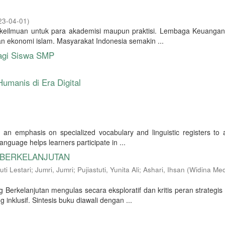
23-04-01
)
keilmuan untuk para akademisi maupun praktisi. Lembaga Keuangan
n ekonomi islam. Masyarakat Indonesia semakin ...
 bagi Siswa SMP
umanis di Era Digital
an emphasis on specialized vocabulary and linguistic registers to 
nguage helps learners participate in ...
 BERKELANJUTAN
ti Lestari
;
Jumri, Jumri
;
Pujiastuti, Yunita Ali
;
Ashari, Ihsan
(
Widina Med
 Berkelanjutan mengulas secara eksploratif dan kritis peran strategis
klusif. Sintesis buku diawali dengan ...