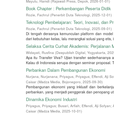
Mayulu, Hamdi
(
Rajawali Press, Depok
,
2026-01-01
)
Book Chapter : Perkembangan Peserta Didik
Rozie, Fachrul
(
Penerbit Duta Teknologi
,
2025-12-01
)
Teknologi Pembelajaran: Teori, Inovasi, dan Pr
Rozie, Fachrul
(
Penerbit Duta Teknologi
,
2025-09-01
)
Di tengah derasnya kemunculan platform dan model 
dari kebutuhan kelas, lalu merangkai solusi yang etis, in
Selaksa Cerita Curhat Akademis: Perjalanan 
Widayati, Rusfina
(
Deepublish Digital, Yogyakarta
,
202
Apa itu Transfer Viva? Ujian transfer sederhananya ad
Kalau di Indonesia serupa dengan seminar proposal. Ta
Perbankan Dalam Pembangunan Ekonomi
Nurjana, Nurjanana
;
Priyagus, Priyagus
;
Effendi, Aji S
Caisar
(
Madza Media, Bojonegoro
,
2025-09-30
)
Pembangunan ekonomi yang inklusif dan berkelanju
perbankan, yang menjadi penggerak dan penopang uta
Dinamika Ekonomi Industri
Priyagus, Priyagus
;
Busari, Arfiah
;
Effendi, Aji Sofyan
;
Caisar
(
Madza Media
,
2025-10-01
)