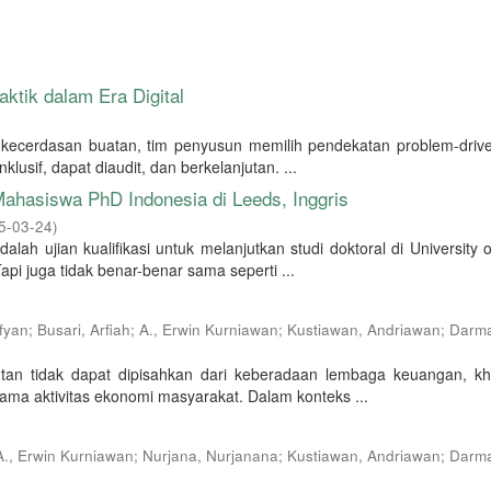
aktik dalam Era Digital
kecerdasan buatan, tim penyusun memilih pendekatan problem-drive
klusif, dapat diaudit, dan berkelanjutan. ...
Mahasiswa PhD Indonesia di Leeds, Inggris
5-03-24
)
alah ujian kualifikasi untuk melanjutkan studi doktoral di University 
pi juga tidak benar-benar sama seperti ...
ofyan
;
Busari, Arfiah
;
A., Erwin Kurniawan
;
Kustiawan, Andriawan
;
Darma
tan tidak dapat dipisahkan dari keberadaan lembaga keuangan, k
ma aktivitas ekonomi masyarakat. Dalam konteks ...
A., Erwin Kurniawan
;
Nurjana, Nurjanana
;
Kustiawan, Andriawan
;
Darma