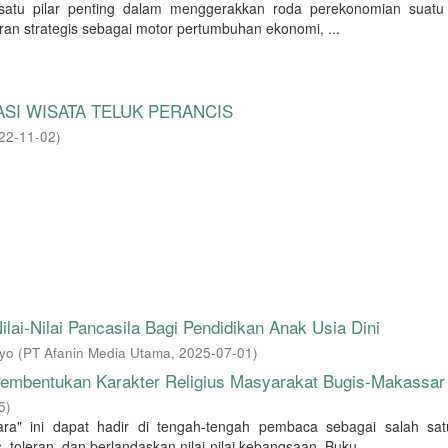
satu pilar penting dalam menggerakkan roda perekonomian suatu
eran strategis sebagai motor pertumbuhan ekonomi, ...
SI WISATA TELUK PERANCIS
22-11-02
)
ai-Nilai Pancasila Bagi Pendidikan Anak Usia Dini
yo
(
PT Afanin Media Utama
,
2025-07-01
)
m Pembentukan Karakter Religius Masyarakat Bugis-Makassar
5
)
ra" ini dapat hadir di tengah-tengah pembaca sebagai salah sa
oleran, dan berlandaskan nilai-nilai kebangsaan. Buku ...