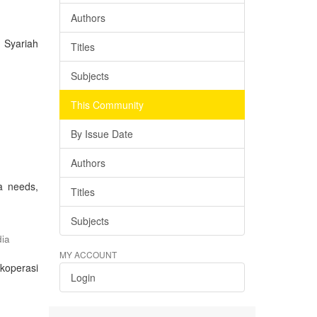
Authors
 Syariah
Titles
Subjects
This Community
By Issue Date
Authors
a needs,
Titles
Subjects
ia
MY ACCOUNT
 koperasi
Login