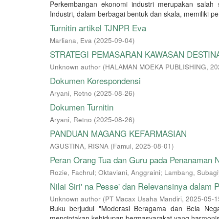
Perkembangan ekonomi industri merupakan salah 
Industri, dalam berbagai bentuk dan skala, memiliki p
Turnitin artikel TJNPR Eva
Marliana, Eva
(
2025-09-04
)
STRATEGI PEMASARAN KAWASAN DESTINA
Unknown author
(
HALAMAN MOEKA PUBLISHING
,
20
Dokumen Korespondensi
Aryani, Retno
(
2025-08-26
)
Dokumen Turnitin
Aryani, Retno
(
2025-08-26
)
PANDUAN MAGANG KEFARMASIAN
AGUSTINA, RISNA
(
Famul
,
2025-08-01
)
Peran Orang Tua dan Guru pada Penanaman Nil
Rozie, Fachrul
;
Oktaviani, Anggraini
;
Lambang, Subagi
Nilai Siri' na Pesse' dan Relevansinya dala
Unknown author
(
PT Macax Usaha Mandiri
,
2025-05-1
Buku berjudul "Moderasi Beragama dan Bela Nega
menciptakan kehidupan bermasyarakat yang harmonis, t