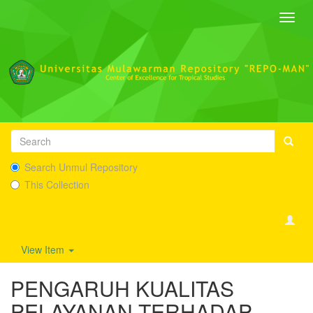
Toggl
navig
Search Unmul Repository
This Collection
View Item
PENGARUH KUALITAS
PELAYANAN TERHADAP