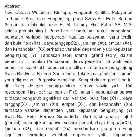
Abstract
Novi Octavia Wulandari Niuflapu, Pengaruh Kualitas Pelayanan
Terhadap Kepuasan Pengunjung pada Swiss-Bel Hotel Borneo
Samarinda dibimbing oleh H. M. Tommy Fimi Putra, SE. M.Si
selaku pembimbing I. Penelitian ini bertujuan untuk mengetahui
pengaruh variabel independen kualitas pelayanan yang terdiri
dari bukti fisik (X1) , daya tanggap(X2), jaminan (X3), empati (X4),
dan kehandalan (X5) terhadap variabel dependen yaitu kepuasan
pengunjung (Y). Landasan teori utama (grand teory) dalam
penelitian ini adalah Pemasaran. Jenis penelitian ini ialah jenis
penelitian kuantitatif, populasi penelitian ini adalah pengunjung
Swiss-Bel Hotel Borneo Samarinda. Teknik pengambilan sampel
yang digunakan Purposive sampling. Sampel dalam penelitian ini
di hitung dengan menggunakan rumus slovin yaitu 100
responden. Hasil perhitungan uji F (Simultan) menunjukan bahwa
terdapat pengaruh signifikan dari variabel bukti fisik (X1) , daya
tanggap(X2), jaminan (X3), empati (X4), dan kehandalan (X5)
terhadap variabel dependen yaitu kepuasan pengunjung (Y)
Swiss-Bel Hotel Borneo Samarinda. Dari hasil analisis uji t
(parsial) menunjukan bahwa secara parsial, daya tanggap(X2),
jaminan (X3), dan empati (X4) memberikan pengaruh yang
signifikan terhadap variabel dependen yaitu kepuasan