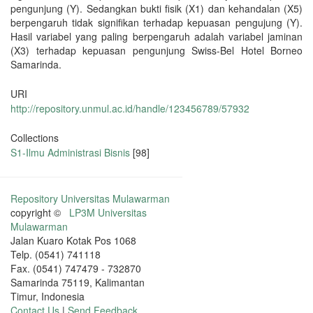
pengunjung (Y). Sedangkan bukti fisik (X1) dan kehandalan (X5)
berpengaruh tidak signifikan terhadap kepuasan pengujung (Y).
Hasil variabel yang paling berpengaruh adalah variabel jaminan
(X3) terhadap kepuasan pengunjung Swiss-Bel Hotel Borneo
Samarinda.
URI
http://repository.unmul.ac.id/handle/123456789/57932
Collections
S1-Ilmu Administrasi Bisnis
[98]
Repository Universitas Mulawarman
copyright ©
LP3M Universitas
Mulawarman
Jalan Kuaro Kotak Pos 1068
Telp. (0541) 741118
Fax. (0541) 747479 - 732870
Samarinda 75119, Kalimantan
Timur, Indonesia
Contact Us
|
Send Feedback