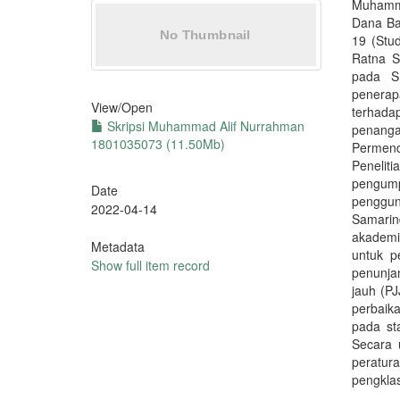
Muhamma
Dana Ba
19 (Stu
Ratna S
pada S
penerapa
View/
Open
terhada
Skripsi Muhammad Alif Nurrahman
penang
1801035073 (11.50Mb)
Permend
Penelit
pengump
Date
penggu
2022-04-14
Samarin
akademi
Metadata
untuk p
Show full item record
penunja
jauh (P
perbaika
pada st
Secara 
peratur
pengklas