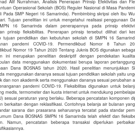
d Alif Nurrahman, Analisis Penerapan Prinsip Efektivitas dan Fleks
ntuan Operasional Sekolah (BOS) Reguler Nasional di Masa Pandem
di Pada SMP Negeri 16 Samarinda). Pembimbing skripsi oleh Ibu Wul
ari. Tujuan penelitian ini untuk mengetahui realisasi penggunaan 
MPN 16 Samarinda dalam penerapannya pada prinsip efektivi
n prinsip fleksibilitas. Penerapan prinsip tersebut dilihat dari ke
p tujuan pendidikan dan kebutuhan sekolah di SMPN 16 Samarin
anan pandemi COVID-19. Permendikbud Nomor 8 Tahun 2
ikbud Nomor 19 Tahun 2020 Tentang Juknis BOS digunakan sebaga
ian ini merupakan penelitian deskriptif dengan pendekatan kualitat
ulan data menggunakan dokumentasi berupa laporan pertanggun
naan Dana BOSNAS tahun 2020. Hasil penelitian menunjukkan 
da menggunakan dananya sesuai tujuan pendidikan sekolah yaitu ung
k dan non akademik serta menggunakan dananya sesuai perubahan 
enanganan pandemi COVID-19. Fleksibilitas digunakan untuk belan
ng medis, termometer dan kuota internet untuk mendukung pembelajar
JJ) sesuai peraturan yang berlaku. Beberapa pencatatan komponen di
n berkaitan dengan reklasifikasi. Contohnya belanja air bulanan yang
andar sarana dan prasarana seharusnya tercatat pada standar pem
umum Dana BOSNAS SMPN 16 Samarinda telah efektif dan fleksibe
an. Namun, pencatatan beberapa transaksi diperlukan perbaik
ifikasiannya.