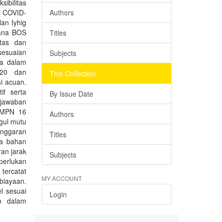
ibilitas
i COVID-
Authors
an Iyhig
Dana BOS
Titles
tas dan
sesuaian
Subjects
da dalam
020 dan
This Collection
i acuan.
if serta
By Issue Date
gjawaban
SMPN 16
Authors
gul mutu
anggaran
Titles
ja bahan
an jarak
Subjects
perlukan
 tercatat
MY ACCOUNT
biayaan.
l sesuai
Login
an dalam