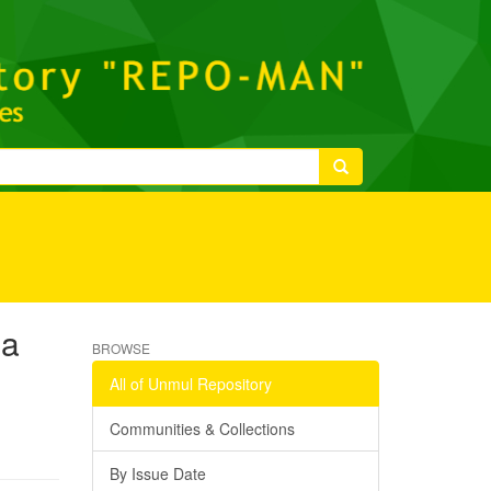
na
BROWSE
All of Unmul Repository
Communities & Collections
By Issue Date