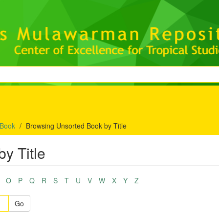
 Book
Browsing Unsorted Book by Title
y Title
O
P
Q
R
S
T
U
V
W
X
Y
Z
Go