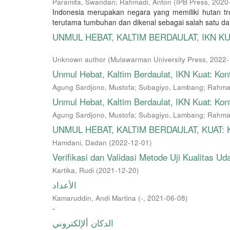
Paramita, Swandari
;
Rahmadi, Anton
(
IPB Press
,
2020
Indonesia merupakan negara yang memiliki hutan t
terutama tumbuhan dan dikenal sebagai salah satu dari 
UNMUL HEBAT, KALTIM BERDAULAT, IKN KUAT: 
Unknown author
(
Mulawarman University Press
,
2022-
Unmul Hebat, Kaltim Berdaulat, IKN Kuat: Kon
Agung Sardjono, Mustofa
;
Subagiyo, Lambang
;
Rahmad
Unmul Hebat, Kaltim Berdaulat, IKN Kuat: Kon
Agung Sardjono, Mustofa
;
Subagiyo, Lambang
;
Rahmad
UNMUL HEBAT, KALTIM BERDAULAT, KUAT: Kont
Hamdani, Dadan
(
2022-12-01
)
Verifikasi dan Validasi Metode Uji Kualitas Ud
Kartika, Rudi
(
2021-12-20
)
الأعداد
Kamaruddin, Andi Martina
(
-
,
2021-06-08
)
-
الدكان ألإلكتروني