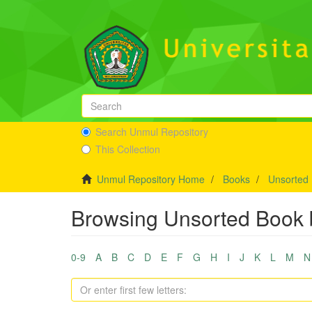
Search Unmul Repository
This Collection
Unmul Repository Home
Books
Unsorted
Browsing Unsorted Book b
0-9
A
B
C
D
E
F
G
H
I
J
K
L
M
N