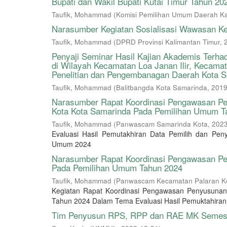
Bupati dan Wakil Bupati Kutai Timur Tahun 20
Taufik, Mohammad
(
Komisi Pemilihan Umum Daerah Ka
Narasumber Kegiatan Sosialisasi Wawasan K
Taufik, Mohammad
(
DPRD Provinsi Kalimantan Timur
,
Penyaji Seminar Hasil Kajian Akademis Terha
di Wilayah Kecamatan Loa Janan Ilir, Kecam
Penelitian dan Pengembanagan Daerah Kota 
Taufik, Mohammad
(
Balitbangda Kota Samarinda
,
2019
Narasumber Rapat Koordinasi Pengawasan Pe
Kota Kota Samarinda Pada Pemilihan Umum T
Taufik, Mohammad
(
Panwascam Samarinda Kota
,
2023
Evaluasi Hasil Pemutakhiran Data Pemilih dan Pen
Umum 2024
Narasumber Rapat Koordinasi Pengawasan Pe
Pada Pemilihan Umum Tahun 2024
Taufik, Mohammad
(
Panwascam Kecamatan Palaran K
Kegiatan Rapat Koordinasi Pengawasan Penyusuna
Tahun 2024 Dalam Tema Evaluasi Hasil Pemuktahiran 
Tim Penyusun RPS, RPP dan RAE MK Semest