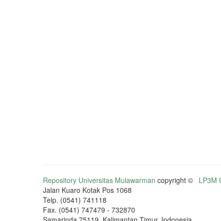
Repository Universitas Mulawarman
copyright ©
LP3M U
Jalan Kuaro Kotak Pos 1068
Telp. (0541) 741118
Fax. (0541) 747479 - 732870
Samarinda 75119, Kalimantan Timur, Indonesia