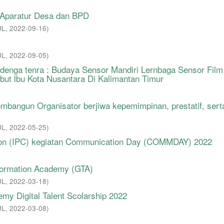
 Aparatur Desa dan BPD
UL
,
2022-09-16
)
UL
,
2022-09-05
)
 denga tenra : Budaya Sensor Mandiri Lernbaga Sensor Film
but lbu Kota Nusantara Di Kalimantan Timur
ngun Organisator berjiwa kepemimpinan, prestatif, sert
UL
,
2022-05-25
)
tion (IPC) kegiatan Communication Day (COMMDAY) 2022
formation Academy (GTA)
UL
,
2022-03-18
)
my Digital Talent Scolarship 2022
UL
,
2022-03-08
)