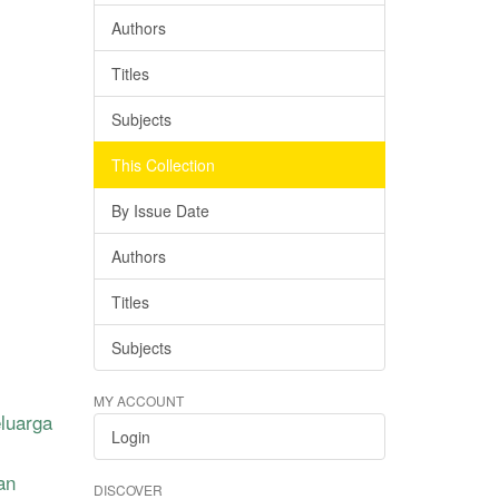
Authors
Titles
Subjects
This Collection
By Issue Date
Authors
Titles
Subjects
MY ACCOUNT
luarga
Login
an
DISCOVER