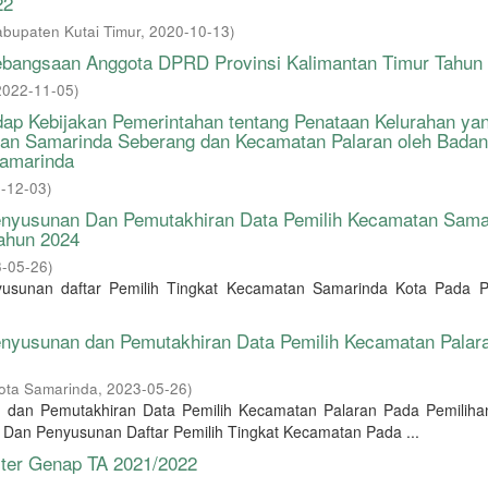
22
bupaten Kutai Timur
,
2020-10-13
)
ebangsaan Anggota DPRD Provinsi Kalimantan Timur Tahun
2022-11-05
)
dap Kebijakan Pemerintahan tentang Penataan Kelurahan ya
atan Samarinda Seberang dan Kecamatan Palaran oleh Badan
Samarinda
-12-03
)
nyusunan Dan Pemutakhiran Data Pemilih Kecamatan Sama
ahun 2024
-05-26
)
yusunan daftar Pemilih Tingkat Kecamatan Samarinda Kota Pada P
nyusunan dan Pemutakhiran Data Pemilih Kecamatan Palar
ota Samarinda
,
2023-05-26
)
n dan Pemutakhiran Data Pemilih Kecamatan Palaran Pada Pemili
Dan Penyusunan Daftar Pemilih Tingkat Kecamatan Pada ...
er Genap TA 2021/2022