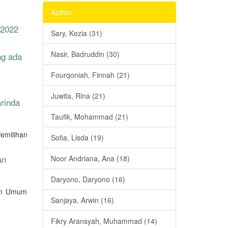
Author
 2022
Sary, Kezia (31)
Nasir, Badruddin (30)
ng ada
Fourqoniah, Finnah (21)
Juwita, Rina (21)
rinda
Taufik, Mohammad (21)
emilihan
Sofia, Lisda (19)
an
Noor Andriana, Ana (18)
Daryono, Daryono (16)
han Umum
Sanjaya, Arwin (16)
Fikry Aransyah, Muhammad (14)