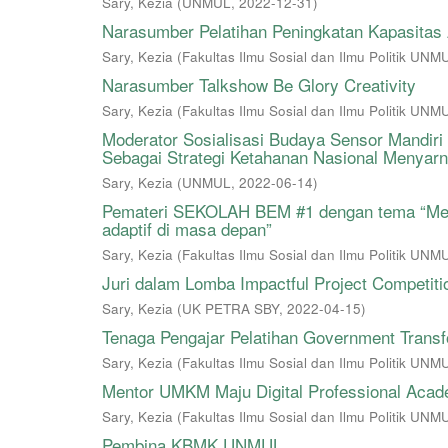
Sary, Kezia
(
UNMUL
,
2022-12-31
)
Narasumber Pelatihan Peningkatan Kapasitas
Sary, Kezia
(
Fakultas Ilmu Sosial dan Ilmu Politik UNM
Narasumber Talkshow Be Glory Creativity
Sary, Kezia
(
Fakultas Ilmu Sosial dan Ilmu Politik UNM
Moderator Sosialisasi Budaya Sensor Mandiri
Sebagai Strategi Ketahanan Nasional Menyarn
Sary, Kezia
(
UNMUL
,
2022-06-14
)
Pemateri SEKOLAH BEM #1 dengan tema “Memba
adaptif di masa depan”
Sary, Kezia
(
Fakultas Ilmu Sosial dan Ilmu Politik UNM
Juri dalam Lomba Impactful Project Competi
Sary, Kezia
(
UK PETRA SBY
,
2022-04-15
)
Tenaga Pengajar Pelatihan Government Trans
Sary, Kezia
(
Fakultas Ilmu Sosial dan Ilmu Politik UNM
Mentor UMKM Maju Digital Professional Acade
Sary, Kezia
(
Fakultas Ilmu Sosial dan Ilmu Politik UNM
Pembina KBMK UNMUL