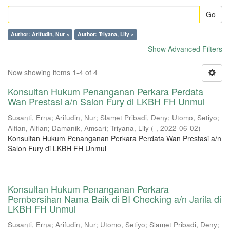
Go
Author: Arifudin, Nur ×
Author: Triyana, Lily ×
Show Advanced Filters
Now showing items 1-4 of 4
Konsultan Hukum Penanganan Perkara Perdata
Wan Prestasi a/n Salon Fury di LKBH FH Unmul
Susanti, Erna
;
Arifudin, Nur
;
Slamet Pribadi, Deny
;
Utomo, Setiyo
;
Alfian, Alfian
;
Damanik, Amsari
;
Triyana, Lily
(
-
,
2022-06-02
)
Konsultan Hukum Penanganan Perkara Perdata Wan Prestasi a/n
Salon Fury di LKBH FH Unmul
Konsultan Hukum Penanganan Perkara
Pembersihan Nama Baik di BI Checking a/n Jarila di
LKBH FH Unmul
Susanti, Erna
;
Arifudin, Nur
;
Utomo, Setiyo
;
Slamet Pribadi, Deny
;