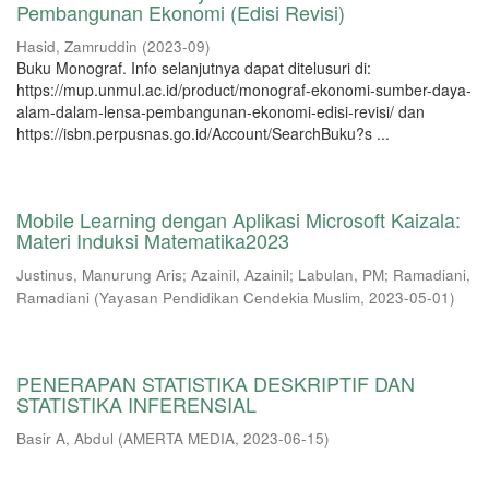
Pembangunan Ekonomi (Edisi Revisi)
Hasid, Zamruddin
(
2023-09
)
Buku Monograf. Info selanjutnya dapat ditelusuri di:
https://mup.unmul.ac.id/product/monograf-ekonomi-sumber-daya-
alam-dalam-lensa-pembangunan-ekonomi-edisi-revisi/ dan
https://isbn.perpusnas.go.id/Account/SearchBuku?s ...
Mobile Learning dengan Aplikasi Microsoft Kaizala:
Materi Induksi Matematika2023
Justinus, Manurung Aris
;
Azainil, Azainil
;
Labulan, PM
;
Ramadiani,
Ramadiani
(
Yayasan Pendidikan Cendekia Muslim
,
2023-05-01
)
PENERAPAN STATISTIKA DESKRIPTIF DAN
STATISTIKA INFERENSIAL
Basir A, Abdul
(
AMERTA MEDIA
,
2023-06-15
)