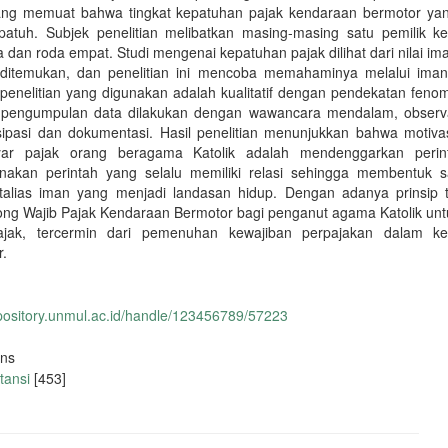
ang memuat bahwa tingkat kepatuhan pajak kendaraan bermotor ya
patuh. Subjek penelitian melibatkan masing-masing satu pemilik k
 dan roda empat. Studi mengenai kepatuhan pajak dilihat dari nilai i
ditemukan, dan penelitian ini mencoba memahaminya melalui iman 
penelitian yang digunakan adalah kualitatif dengan pendekatan fenom
pengumpulan data dilakukan dengan wawancara mendalam, observa
isipasi dan dokumentasi. Hasil penelitian menunjukkan bahwa motiva
ar pajak orang beragama Katolik adalah mendenggarkan perin
nakan perintah yang selalu memiliki relasi sehingga membentuk s
otalias iman yang menjadi landasan hidup. Dengan adanya prinsip t
ng Wajib Pajak Kendaraan Bermotor bagi penganut agama Katolik unt
jak, tercermin dari pemenuhan kewajiban perpajakan dalam k
r.
epository.unmul.ac.id/handle/123456789/57223
ons
tansi
[453]