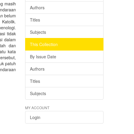
ng masih
Authors
endaraan
man belum
Titles
Katolik.
enologi.
Subjects
si tidak
si dalam
This Collection
tah dan
atu kata
By Issue Date
ersebut,
uk patuh
Authors
endaraan
Titles
Subjects
MY ACCOUNT
Login