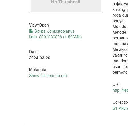
pajak y
kurang 
roda dua
banyak 
View/
Open
Metode 
Skripsi Joniustopianus
Metode 
Ijam_2001036228 (1.506Mb)
berpart
membay
Melaksa
Date
yakni t
2024-03-20
mendoro
akan pa
Metadata
bermoto
Show full item record
URI
http://r
Collecti
S1-Akun