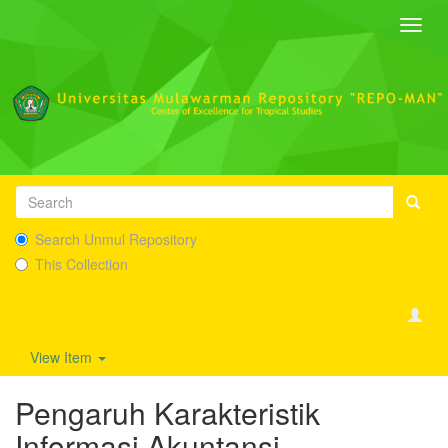
Toggl
navig
Search Unmul Repository
This Collection
View Item
Pengaruh Karakteristik
Informasi Akuntansi